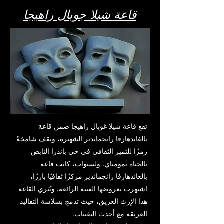
قاعة شيلا جوبال راهيجا
تقع قاعة شيلا غوبال راهيجا ضمن قاعة
بالغاندهارفا رانجماندير الشهيرة، وتقف شامخةً
رمزًا للتميز الثقافي في حي باندرا النابض
بالحياة بمومباي. ولسنوات، كانت قاعة
بالغاندهارفا رانجماندير مركزًا ثقافيًا بارزًا،
اشتهرت بعروضها الفنية الرائعة. وتُثري القاعة
هذا الإرث العريق، حيث تدمج بسلاسة التقاليد
العريقة مع أحدث التقنيات.