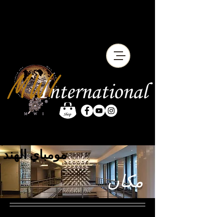
مومباي الهند
مكان