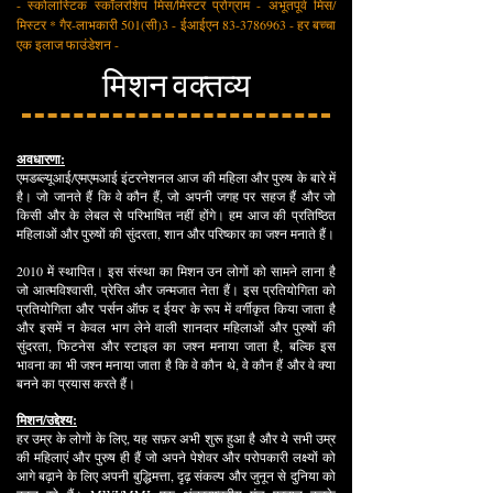
- स्कोलास्टिक स्कॉलरशिप मिस/मिस्टर प्रोग्राम - अभूतपूर्व मिस/
मिस्टर * गैर-लाभकारी 501(सी)3 - ईआईएन
83-3786963
- हर बच्चा
एक इलाज फाउंडेशन -
मिशन वक्तव्य
अवधारणा:
एमडब्ल्यूआई/एमएमआई इंटरनेशनल आज की महिला और पुरुष के बारे में
है। जो जानते हैं कि वे कौन हैं, जो अपनी जगह पर सहज हैं और जो
किसी और के लेबल से परिभाषित नहीं होंगे। हम आज की प्रतिष्ठित
महिलाओं और पुरुषों की सुंदरता, शान और परिष्कार का जश्न मनाते हैं।
2010 में स्थापित। इस संस्था का मिशन उन लोगों को सामने लाना है
जो आत्मविश्वासी, प्रेरित और जन्मजात नेता हैं। इस प्रतियोगिता को
प्रतियोगिता और 'पर्सन ऑफ द ईयर' के रूप में वर्गीकृत किया जाता है
और इसमें न केवल भाग लेने वाली शानदार महिलाओं और पुरुषों की
सुंदरता, फिटनेस और स्टाइल का जश्न मनाया जाता है, बल्कि इस
भावना का भी जश्न मनाया जाता है कि वे कौन थे, वे कौन हैं और वे क्या
बनने का प्रयास करते हैं।
मिशन/उद्देश्य:
हर उम्र के लोगों के लिए, यह सफ़र अभी शुरू हुआ है और ये सभी उम्र
की महिलाएं और पुरुष ही हैं जो अपने पेशेवर और परोपकारी लक्ष्यों को
आगे बढ़ाने के लिए अपनी बुद्धिमत्ता, दृढ़ संकल्प और जुनून से दुनिया को