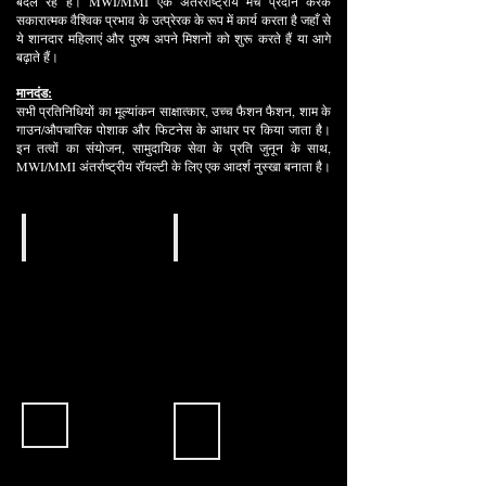
बदल रहे हैं। MWI/MMI एक अंतरराष्ट्रीय मंच प्रदान करके
सकारात्मक वैश्विक प्रभाव के उत्प्रेरक के रूप में कार्य करता है जहाँ से
ये शानदार महिलाएं और पुरुष अपने मिशनों को शुरू करते हैं या आगे
बढ़ाते हैं।
मानदंड:
सभी प्रतिनिधियों का मूल्यांकन साक्षात्कार, उच्च फैशन फैशन, शाम के
गाउन/औपचारिक पोशाक और फिटनेस के आधार पर किया जाता है।
इन तत्वों का संयोजन, सामुदायिक सेवा के प्रति जुनून के साथ,
MWI/MMI अंतर्राष्ट्रीय रॉयल्टी के लिए एक आदर्श नुस्खा बनाता है।
Official Sponsor
Official Sponsor
Chicago
The
Pearl
Sash
Company
Company
Official Sponsor
Official Media Sponsor