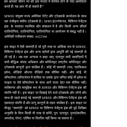
हम आपको जीवन भर की इस यात्रा में शामिल होने के लिए आमंत्रित
करते हैं! यह आप भी हो सकते हैं!”
MWI® संयुक्त राज्य अमेरिका पेटेंट और ट्रेडमार्क कार्यालय के साथ
एक पंजीकृत संघीय ट्रेडमार्क है। MWI इंटरनेशनल, मिशिगन पेजेंट्स
इंक. के स्वतंत्र स्वामित्व और संचालन में है और किसी अन्य सौंदर्य
प्रतियोगिता, प्रतियोगिता, प्रतियोगिता या आयोजन से संबद्ध नहीं है।
अमेरिकी पंजीकरण संख्या:
4422366
इस साइट में ऐसी सामग्री है जो पूरी तरह या आंशिक रूप से MWI®,
मिशिगन पेजेंट्स इंक और अन्य स्रोतों द्वारा आपूर्ति की गई सामग्री से
ली गई है। जब तक अन्यथा न कहा जाए, प्रस्तुत सभी सामग्रियों में
सभी बौद्धिक संपदा अधिकार और कॉपीराइट राष्ट्रीय कॉपीराइट और
ट्रेडमार्क कानूनों द्वारा संरक्षित हैं। कोई भी सामग्री (पाठ, ग्राफिकल
इमेज, ऑडियो और/या वीडियो तक सीमित नहीं) और कोई भी
सॉफ्टवेयर (सॉफ्टवेयर में शामिल या उसके द्वारा जनित कोई भी इमेज या
फाइल या ऐसे सॉफ्टवेयर के साथ आने वाला डेटा तक सीमित नहीं)
व्यक्तिगत और सामूहिक रूप से MWI® और मिशिगन पेजेंट्स इंक की
संपत्ति नहीं है। इस साइट पर दिखाई देने वाले ट्रेडमार्क और लोगो और
साथ ही पहले बताई गई सामग्री MWI® और मिशिगन पेजेंट्स इंक की
एकमात्र संपत्ति हैं और लागू कानूनों के तहत संरक्षित हैं। इस साइट पर
मौजूद "सामग्री" को MWI® या मिशिगन पेजेंट्स इंक की पूर्व लिखित
अनुमति के बिना किसी भी तरह से कॉपी, पुन: प्रस्तुत, पुनर्प्रकाशित,
अपलोड, पोस्ट, प्रेषित या वितरित नहीं किया जा सकता है।