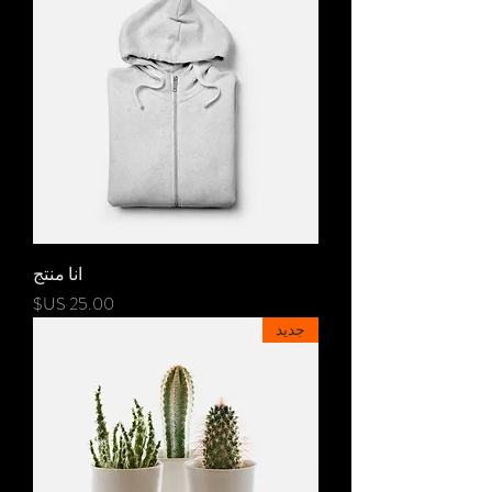
انا منتج
السعر
جديد