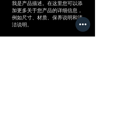
我是产品描述。在这里您可以添
加更多关于您产品的详细信息，
例如尺寸、材质、保养说明和清
洁说明。
产品信息
我是产品详情。在这里您可以添加更多
退货和退款政策
关于您产品的信息，例如尺寸、材质、
保养和清洁说明。这里也非常适合您描
我是退货和退款政策。如果您的客户对
述这款产品的独特之处以及您的客户如
运输信息
购买的商品不满意，我可以帮助您的客
何从中受益。
户了解该如何处理。制定清晰易懂的退
我是配送政策。在这里您可以添加更多
款或换货政策，是建立信任并让客户放
关于您的配送方式、包装和费用的信
心购买的绝佳方式。
息。提供关于配送政策的简单易懂的信
息，是建立信任并让您的客户放心购买
您的产品的绝佳方式。
2010 © Web Sites by Naomi - All Rights Reserved
Logo Design by A&P Digital International