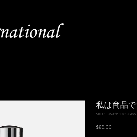
私は商品で
SKU： 364215376135199
価
$85.00
格